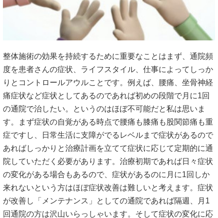
整体施術の効果を持続するために重要なことはまず、通院頻
度を患者さんの症状、ライフスタイル、仕事によってしっか
りとコントロールアウルことです。例えば、腰痛、坐骨神経
痛症状など症状としてあるのであれば初めの段階で月に1回
の通院で治したい。というのはほぼ不可能だと私は思いま
す。まず症状の自覚がある時点で腰痛も膝痛も股関節痛も重
症ですし、日常生活に支障がでるレベルまで症状があるので
あればしっかりと治療計画を立てて症状に応じて定期的に通
院していただく必要があります。治療初期であれば日々症状
の変化がある場合もあるので、症状があるのに月に1回しか
来れないという方はほぼ症状改善は難しいと考えます。症状
が改善し「メンテナンス」としての通院であれば隔週、月1
回通院の方は沢山いらっしゃいます。そして症状の変化に応