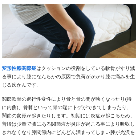
変形性膝関節症
はクッションの役割をしている軟骨がすり減
る事により膝になんらかの原因で負荷がかかり膝に痛みを生
じる疾かんです。
関節軟骨の退行性変性により骨と骨の間が狭くなったり(特
に内側)、骨棘といって骨の端にトゲができてしまったり、
関節の変形が起きたりします。初期には炎症が起こるため、
普段は少量で膝にある関節液が炎症が起こる事により吸収し
きれなくなり膝関節内にどんどん溜まってしまい膝が光沢を