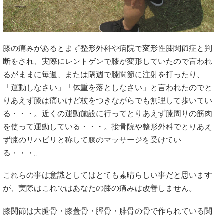
膝の痛みがあるとまず整形外科や病院で変形性膝関節症と判
断をされ、実際にレントゲンで膝が変形していたので言われ
るがままに毎週、または隔週で膝関節に注射を打ったり、
「運動しなさい」「体重を落としなさい」と言われたのでと
りあえず膝は痛いけど杖をつきながらでも無理して歩いてい
る・・・。近くの運動施設に行ってとりあえず膝周りの筋肉
を使って運動している・・・。接骨院や整形外科でとりあえ
ず膝のリハビリと称して膝のマッサージを受けてい
る・・・。
これらの事は意識としてはとても素晴らしい事だと思います
が、実際はこれではあなたの膝の痛みは改善しません。
膝関節は大腿骨・膝蓋骨・脛骨・腓骨の骨で作られている関