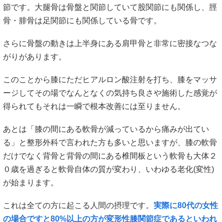
節です。大腿骨は骨盤と関節していて股関節にも関係し、脛
骨・腓骨は足関節にも関係している骨です。
さらに骨盤の動きは上半身にある肩甲骨と非常に密接なつな
がりがあります。
このことから膝にただヒアルロン酸注射を打ち、膝をマッサ
ージしてその場でなんとなくの気持ち良さや施術した感覚が
得られてもそれは一瞬で根本改善には至りません。
あとは「膝の間にある軟骨が減っているから痛みが出てい
る」と整形外科で言われた方も多いと思いますが、膝の軟骨
だけでなく背骨と背骨の間にある椎間板という軟骨も大体２
０歳を過ぎると軟骨自体の質が変わり、いわゆる老化(変性)
が始まります。
これは全ての方に起こる人間の摂理です。
実際に80代の女性
の場合ですと80%以上の方が変形性膝関節症であるといわれ