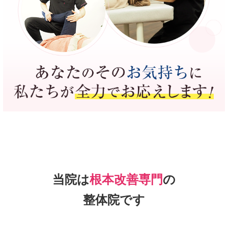
当院は
根本改善専門
の
整体院です