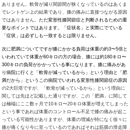
ありません。軟骨が減り関節間が狭くなっているのはあくま
でレントゲン上の結果であり、膝の痛みに直接つながる原因
ではありません。
ただ変形性膝関節症と判断されるための重
要なポイントではあります。「症状名」と実際にでている
「症状」は必ずしも一致するとは限りません。
次に肥満についてですが膝にかかる負荷は体重の約3〜5倍と
いわれていて体重が60キロの方の場合、膝には約180キロ〜
300キロの負荷がかかっている事になります。膝に痛みがあ
り病院に行くと「軟骨が減っているから」という理由と「肥
満だから」というこの病院でいわれる変形性膝関節症の原因
の2大巨塔ですが、「軟骨が減っているから」という理由に
関しては先ほど記載した通りですが、この「肥満」に関して
は極端にここ数ヶ月で10キロ〜20キロ体重が増えてしまった
という事であれば体重のコントロール不足で膝の痛みが起こ
っている可能性がありますが、体重の増減が特になく徐々に
膝が痛くなり今に至っているのであればそれは筋膜の滑走障