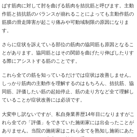
ばす筋肉に対して肘を曲げる筋肉を拮抗筋と呼びます。主動
作筋と拮抗筋のバランスが崩れることによっても主動作筋の
筋膜の滑走障害が起こり痛みや可動域制限の原因になりま
す。
さらに症状を訴えている部位の筋肉の協同筋も原因となるこ
とがあります。協同筋とはその関節を曲げたり伸ばしたりす
る際にアシストする筋のことです。
これら全ての筋を知っているだけでは症状は改善しません。
しっかり筋肉の主動作を理解するのはもちろん、拮抗筋、協
同筋、評価したい筋の起始停止、筋の走り方など全て理解し
ていることが症状改善には必須です。
大変申し訳ないですが、私自身業界歴14年目になりますがこ
れら全ての「評価」をできていた施術家には出会ったことが
ありません。当院の施術家はこれら全てを熟知し施術にあた