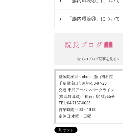
「腸内環境②」について
「腸内環境③」について
全てのブログ記事を見る＞
整体院桜里～ohri～ 流山初石院
千葉県流山市東初石3-97-23
交通:東武アーバンパークライン
(東武野田線)「初石」駅 徒歩5分
TEL:04-7157-0623
営業時間:9:00～19:00
定休日:水曜・日曜