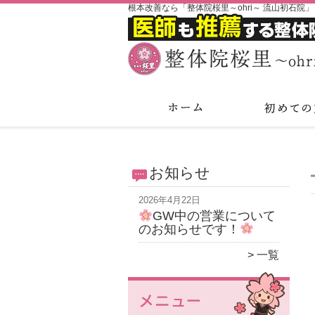
根本改善なら「整体院桜里～ohri～ 流山初石院」
お知らせ
2026年4月22日
GW中の営業について
のお知らせです！
一覧